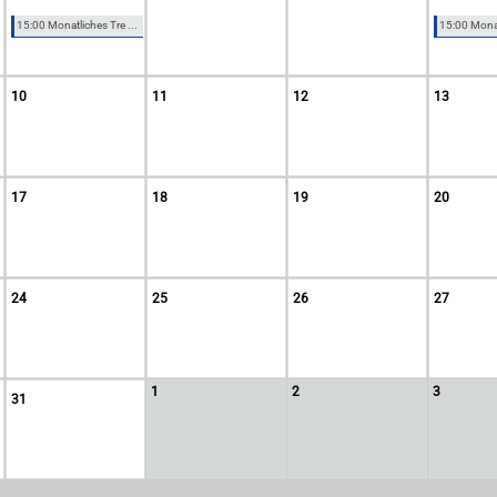
15:00 Monatliches Tre ...
15:00 Monatl
10
11
12
13
17
18
19
20
24
25
26
27
1
2
3
31